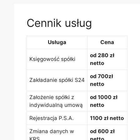
Cennik usług
Usługa
Cena
od 280 zł
Księgowość spółki
netto
od 700zł
Zakładanie spółki S24
netto
Założenie spółki z
od 1000 zł
indywidualną umową
netto
Rejestracja P.S.A.
1100 zł netto
Zmiana danych w
od 600 zł
KRS
netto