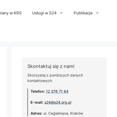
iany w KRS
Usługi w S24
Publikacje
Skontaktuj się z nami
Skorzystaj z poniższych danych
kontaktowych:
Telefon:
12 376 71 64
E-mail:
s24@s24.org.pl
Adres:
ul. Cegielniana, Kraków