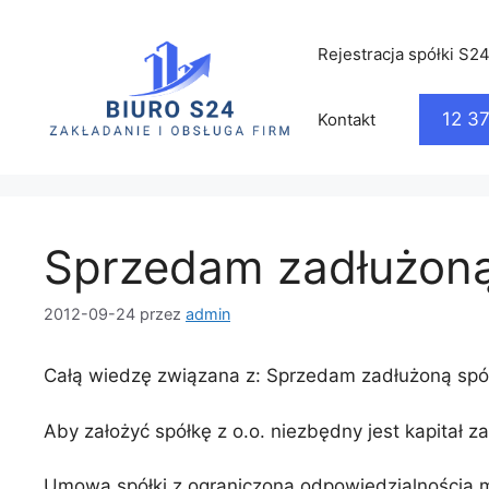
Rejestracja spółki S2
12 3
Kontakt
Sprzedam zadłużoną
2012-09-24
przez
admin
Całą wiedzę związana z: Sprzedam zadłużoną spółk
Aby założyć spółkę z o.o. niezbędny jest kapita
Umowa spółki z ograniczoną odpowiedzialnością m