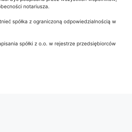
becności notariusza.
stnieć spółka z ograniczoną odpowiedzialnością w
isania spółki z o.o. w rejestrze przedsiębiorców