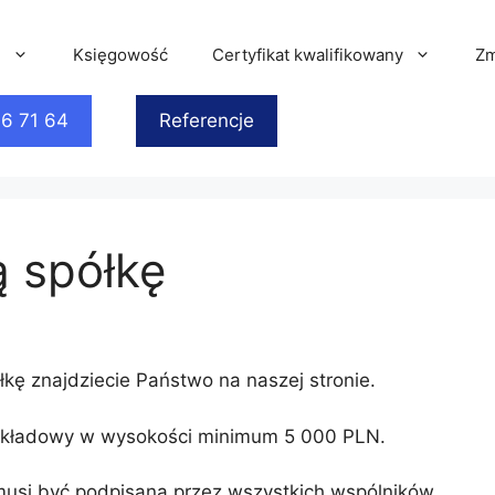
4
Księgowość
Certyfikat kwalifikowany
Zm
76 71 64
Referencje
 spółkę
ę znajdziecie Państwo na naszej stronie.
ł zakładowy w wysokości minimum 5 000 PLN.
usi być podpisana przez wszystkich wspólników,